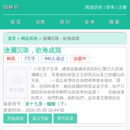
御林书
阅读历史
|
登录
|
注册
首 页
分类
排 行
全 本
搜 索
首页
精品其他
滄瀾沉珠，欲海成淵
滄瀾沉珠，欲海成淵
柳苑
7万字
940人读过
连载中
" 八年質子生涯，總算從敵國赤炎回到心繫已久的滄
瀾國公主，等著她的卻是父王的死訊以及已然繼位的
兄長。 一直以來潛伏在身體裡將發未發的「隱
疾」也同時發作，她在故國的情形岌岌可危，似乎只
能回到赤炎尋求剛即位的皇帝的庇護？ 在她身邊
的男人，他們對她、她對他們，該存著怎麼樣的念
想？
最新章节：
第十九章：醞釀（下）
更新时间：2026-05-30 16:44:58
开始阅读
加入书架
章节目录