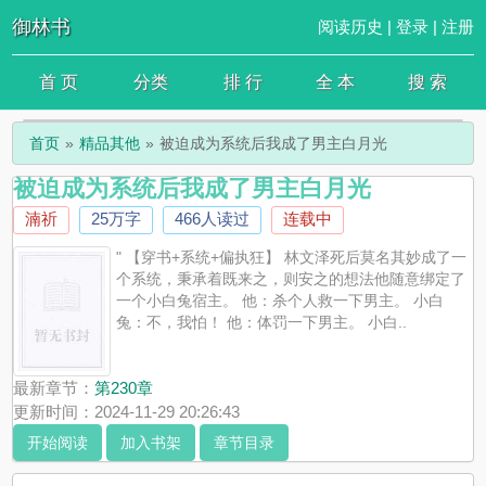
御林书
阅读历史
|
登录
|
注册
首 页
分类
排 行
全 本
搜 索
首页
精品其他
被迫成为系统后我成了男主白月光
被迫成为系统后我成了男主白月光
湳祈
25万字
466人读过
连载中
" 【穿书+系统+偏执狂】 林文泽死后莫名其妙成了一
个系统，秉承着既来之，则安之的想法他随意绑定了
一个小白兔宿主。 他：杀个人救一下男主。 小白
兔：不，我怕！ 他：体罚一下男主。 小白..
最新章节：
第230章
更新时间：2024-11-29 20:26:43
开始阅读
加入书架
章节目录