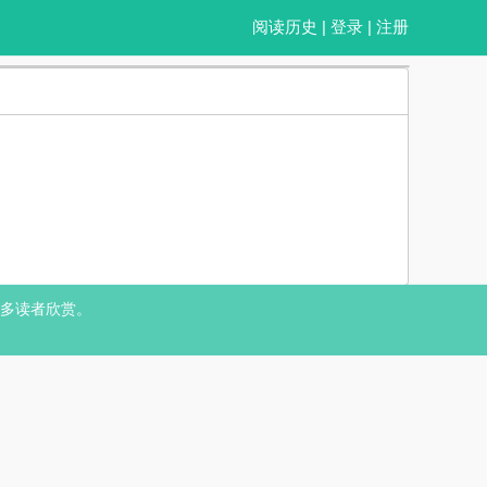
阅读历史
|
登录
|
注册
帝，冀州同样有个和汉献帝长得一模一样的刘协。 袁绍昭告天下，他冀州的
多读者欣赏。