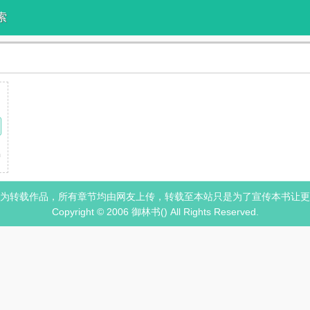
索
假冒才子，有人假冒乞丐。 却鲜有人假冒天子。 许昌有个曹操迎回的汉献
为转载作品，所有章节均由网友上传，转载至本站只是为了宣传本书让更
Copyright © 2006 御林书() All Rights Reserved.