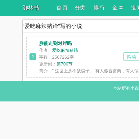
御林书
首 页
分类
排 行
全 本
搜 
“爱吃麻辣猪蹄”写的小说
朕能走到对岸吗
作者：
爱吃麻辣猪蹄
1
阅读
字数：2507262字
更新到：
第706节
简介：
" 这世上从不缺骗子。 有人假冒富商，有人
本站所有小说