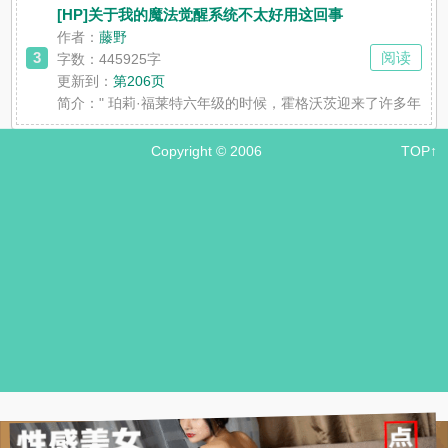
[HP]关于我的魔法觉醒系统不太好用这回事
作者：
藤野
3
阅读
字数：445925字
更新到：
第206页
简介：
" 珀莉·福莱特六年级的时候，霍格沃茨迎来了许多年
Copyright © 2006
TOP↑