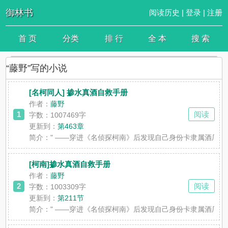
御林书
阅读历史
|
登录
|
注册
首 页
分类
排 行
全 本
搜 索
“藤野”写的小说
[名柯同人] 掺水真酒自救手册
作者：
藤野
1
阅读
字数：1007469字
更新到：
第463章
简介：
" ——穿进《名侦探柯南》后发现自己身份卡隶属酒厂该
[柯南]掺水真酒自救手册
作者：
藤野
2
阅读
字数：1003309字
更新到：
第211节
简介：
" ——穿进《名侦探柯南》后发现自己身份卡隶属酒厂该