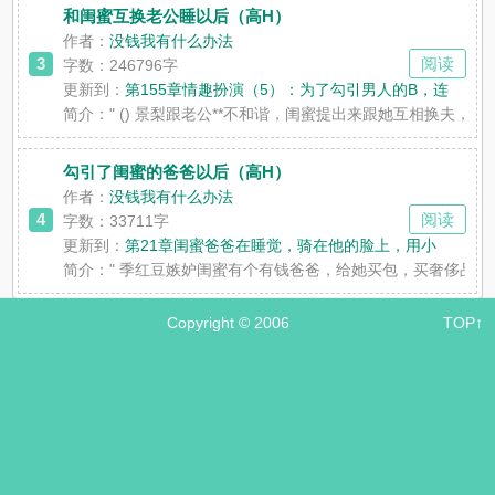
和闺蜜互换老公睡以后（高H）
作者：
没钱我有什么办法
3
阅读
字数：246796字
更新到：
第155章情趣扮演（5）：为了勾引男人的B，连
简介：
" () 景梨跟老公**不和谐，闺蜜提出来跟她互相换夫，
勾引了闺蜜的爸爸以后（高H）
作者：
没钱我有什么办法
4
阅读
字数：33711字
更新到：
第21章闺蜜爸爸在睡觉，骑在他的脸上，用小
简介：
" 季红豆嫉妒闺蜜有个有钱爸爸，给她买包，买奢侈品
Copyright © 2006
TOP↑