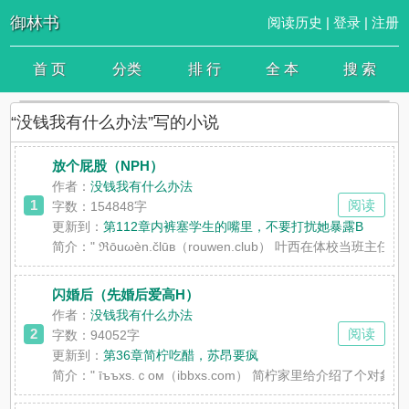
御林书
阅读历史
|
登录
|
注册
首 页
分类
排 行
全 本
搜 索
“没钱我有什么办法”写的小说
放个屁股（NPH）
作者：
没钱我有什么办法
1
阅读
字数：154848字
更新到：
第112章内裤塞学生的嘴里，不要打扰她暴露B
简介：
" ℜōuωèn.člūв（rouwen.club） 叶西在
闪婚后（先婚后爱高H）
作者：
没钱我有什么办法
2
阅读
字数：94052字
更新到：
第36章简柠吃醋，苏昂要疯
简介：
" īъъxs.ｃoм（ibbxs.com） 简柠家里