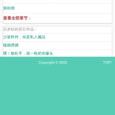
第80章
查看全部章节 ↓
百岁杉的其它作品：
少装矜持，你是私人藏品
慢婚诱捕
嘿！敢松手，就一枪把你爆头
Copyright © 2006
TOP↑