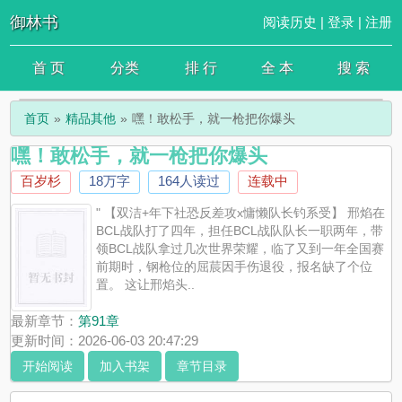
御林书
阅读历史
|
登录
|
注册
首 页
分类
排 行
全 本
搜 索
首页
精品其他
嘿！敢松手，就一枪把你爆头
嘿！敢松手，就一枪把你爆头
百岁杉
18万字
164人读过
连载中
" 【双洁+年下社恐反差攻x慵懒队长钓系受】 邢焰在
BCL战队打了四年，担任BCL战队队长一职两年，带
领BCL战队拿过几次世界荣耀，临了又到一年全国赛
前期时，钢枪位的屈莀因手伤退役，报名缺了个位
置。 这让邢焰头..
最新章节：
第91章
更新时间：2026-06-03 20:47:29
开始阅读
加入书架
章节目录