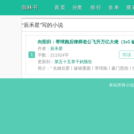
御林书
首 页
分类
排 行
全 本
搜 
“辰禾星”写的小说
向阳归：带球跑后律师老公飞升万亿大佬（1v1 
作者：
辰禾星
1
阅读
字数：211924字
更新到：
第五十五章干妈预告
简介：
" 先婚后爱丨破镜重圆丨带球跑丨豪门恩怨
本站所有小说