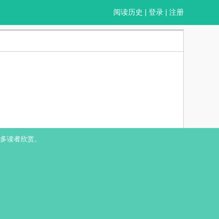
阅读历史
|
登录
|
注册
业爱情都要小女主 X 前期温和克制学霸律师后期冷峻沉稳宠妻狂魔大霸总
多读者欣赏。