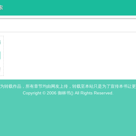
索
破镜重圆）
丨慢热丨剧情流丨1v1丨BG丨HE丨微H前期元气少女后期身残志坚事
为转载作品，所有章节均由网友上传，转载至本站只是为了宣传本书让更
Copyright © 2006 御林书() All Rights Reserved.