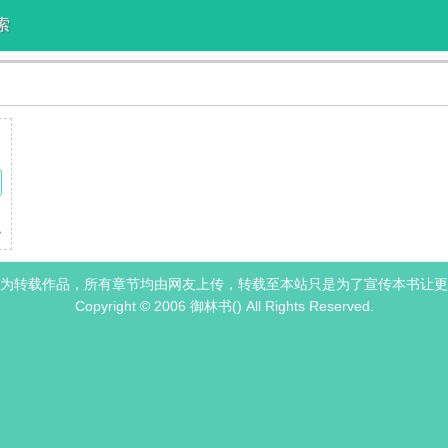
索
和别人结婚，结婚后又出轨，但我是个老实的好女人啊！杉济岚没办法忘记白
为转载作品，所有章节均由网友上传，转载至本站只是为了宣传本书让更
Copyright © 2006 御林书() All Rights Reserved.