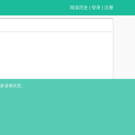
阅读历史
|
登录
|
注册
玉，却还是选择跟一个和他毫不相像的人结婚了。?这是一个披着恶俗外套
多读者欣赏。