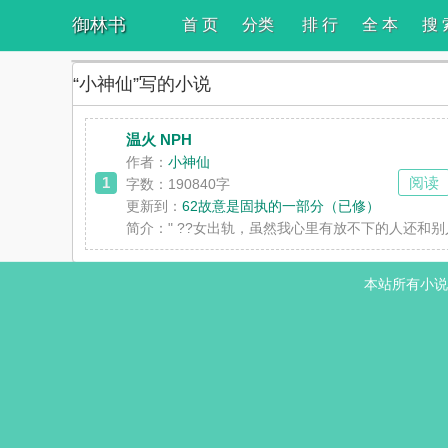
御林书
首 页
分类
排 行
全 本
搜 
“小神仙”写的小说
温火 NPH
作者：
小神仙
1
阅读
字数：190840字
更新到：
62故意是固执的一部分（已修）
简介：
" ??女出轨，虽然我心里有放不下的人还
本站所有小说