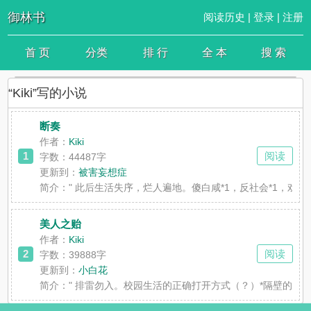
御林书
阅读历史
|
登录
|
注册
首 页
分类
排 行
全 本
搜 索
“Kiki”写的小说
断奏
作者：
Kiki
1
阅读
字数：44487字
更新到：
被害妄想症
简介：
" 此后生活失序，烂人遍地。傻白咸*1，反社会*1，戏
美人之贻
作者：
Kiki
2
阅读
字数：39888字
更新到：
小白花
简介：
" 排雷勿入。校园生活的正确打开方式（？）*隔壁的 i