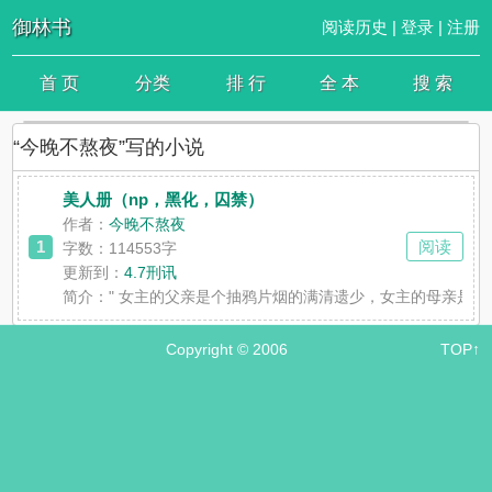
御林书
阅读历史
|
登录
|
注册
首 页
分类
排 行
全 本
搜 索
“今晚不熬夜”写的小说
美人册（np，黑化，囚禁）
作者：
今晚不熬夜
1
阅读
字数：114553字
更新到：
4.7刑讯
简介：
" 女主的父亲是个抽鸦片烟的满清遗少，女主的母亲是
Copyright © 2006
TOP↑