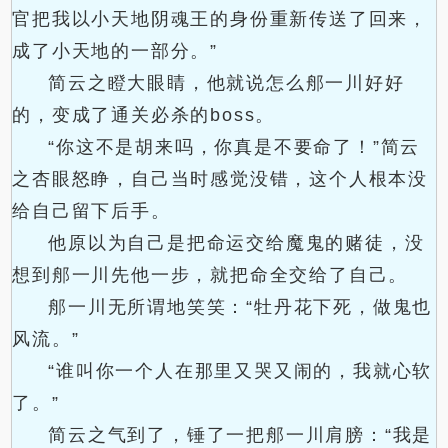
官把我以小天地阴魂王的身份重新传送了回来，
成了小天地的一部分。”
简云之瞪大眼睛，他就说怎么郍一川好好
的，变成了通关必杀的boss。
“你这不是胡来吗，你真是不要命了！”简云
之杏眼怒睁，自己当时感觉没错，这个人根本没
给自己留下后手。
他原以为自己是把命运交给魔鬼的赌徒，没
想到郍一川先他一步，就把命全交给了自己。
郍一川无所谓地笑笑：“牡丹花下死，做鬼也
风流。”
“谁叫你一个人在那里又哭又闹的，我就心软
了。”
简云之气到了，锤了一把郍一川肩膀：“我是