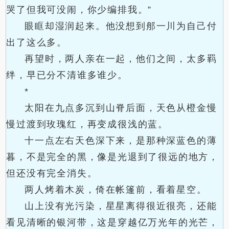
哭了但我可没闹，你少编排我。”
眼眶却湿润起来。他没想到郍一川为自己付
出了这么多。
再望时，两人亲在一起，他们之间，太多羁
绊，早已分不清谁多谁少。
*
太阳在九点多沉到山脊后面，天色从橙金慢
慢过渡到玫瑰红，再变成很浅的蓝。
十一点左右天色深下来，是那种深蓝色的薄
暮，不是完全的黑，像是光退到了很远的地方，
但还没有完全消失。
两人烤着木炭，倚在帐篷前，看着星空。
山上没有光污染，星星离得很近很亮，还能
看见清晰的银河带，这是穿越亿万光年的光芒，