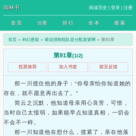
御林书
阅读历史
|
登录
|
注册
首 页
分类
排 行
全 本
搜 索
首页
科幻悬疑
谁说强制组队是分配老婆啊
第91章
第91章
(1/2)
投票推荐
加入书签
留言反馈
郍一川揽住他的身子：“你母亲怕你知道她的
存在，就不愿意再出去了。”
简云之沉默，他知道母亲用心良苦，可惜，
当时自己太懦弱，如果能早点知道真相，一切会
不会不一样。
郍一川知道他在想什么，揽紧了，亲在他落