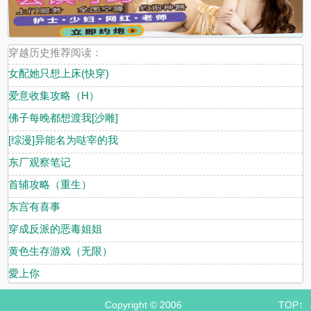
穿越历史推荐阅读：
女配她只想上床(快穿)
爱意收集攻略（H）
佛子每晚都想渡我[沙雕]
[综漫]异能名为哒宰的我
东厂观察笔记
首辅攻略（重生）
东宫有喜事
穿成反派的恶毒姐姐
黄色生存游戏（无限）
愛上你
Copyright © 2006
TOP↑