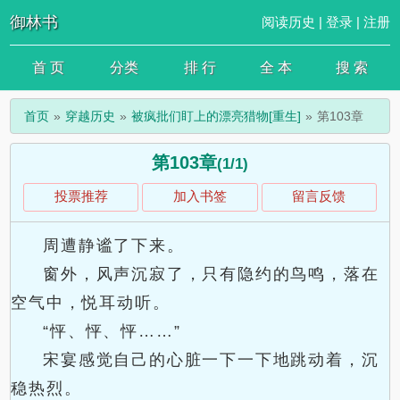
御林书
阅读历史
|
登录
|
注册
首 页
分类
排 行
全 本
搜 索
首页
穿越历史
被疯批们盯上的漂亮猎物[重生]
第103章
第103章
(1/1)
投票推荐
加入书签
留言反馈
周遭静谧了下来。
窗外，风声沉寂了，只有隐约的鸟鸣，落在
空气中，悦耳动听。
“怦、怦、怦……”
宋宴感觉自己的心脏一下一下地跳动着，沉
稳热烈。