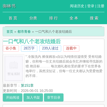
御林书
阅读历史
|
登录
|
注册
首 页
分类
排 行
全 本
搜 索
首页
都市青春
一口气和八个老攻结婚后
一口气和八个老攻结婚后
谷小鱼
28万字
239人读过
连载中
" 冷脸洗内.裤保姆攻x自以为纯情但滥情受 受有结婚
癖，但和每一任丈夫结婚后就会失忆并继续寻找新的
猎.艳目标……… 每次婚礼都在受的要求下在世界各
地举行，虽然没扯证，但每一任丈夫都认为受爱他爱
的不得..
最新章节：
第151章
更新时间：2026-06-01 16:25:00
开始阅读
加入书架
章节目录