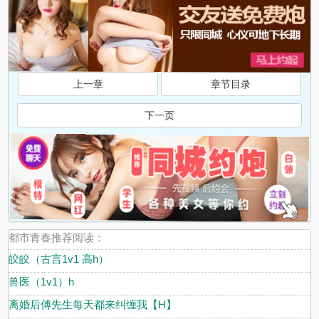
上一章
章节目录
下一页
都市青春推荐阅读：
皎皎（古言1v1 高h）
兽医（1v1）h
离婚后傅先生每天都来纠缠我【H】