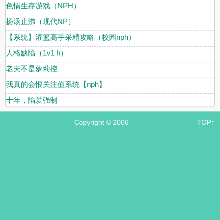
色情生存游戏（NPH）
扬汤止沸（现代NP）
【系统】灌篮高手采精攻略（校园nph）
人格缺陷（1v1 h）
老夫不是萝莉控
我真的会恨关注值系统【nph】
十年，陷爱强制
Copyright © 2006
TOP↑