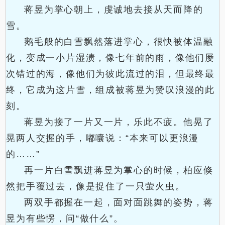
蒋昱为掌心朝上，虔诚地去接从天而降的
雪。
鹅毛般的白雪飘然落进掌心，很快被体温融
化，变成一小片湿渍，像七年前的雨，像他们屡
次错过的海，像他们为彼此流过的泪，但最终最
终，它成为这片雪，组成被蒋昱为赞叹浪漫的此
刻。
蒋昱为接了一片又一片，乐此不疲。他晃了
晃两人交握的手，嘟囔说：“本来可以更浪漫
的……”
再一片白雪飘进蒋昱为掌心的时候，柏应倏
然把手覆过去，像是捉住了一只萤火虫。
两双手都握在一起，面对面跳舞的姿势，蒋
昱为有些愣，问“做什么”。