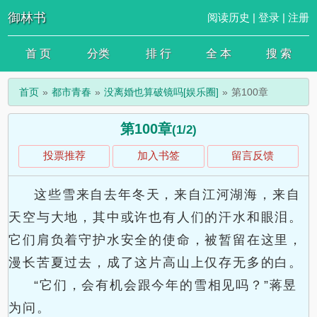
御林书
阅读历史
|
登录
|
注册
首 页
分类
排 行
全 本
搜 索
首页
都市青春
没离婚也算破镜吗[娱乐圈]
第100章
第100章
(1/2)
投票推荐
加入书签
留言反馈
这些雪来自去年冬天，来自江河湖海，来自
天空与大地，其中或许也有人们的汗水和眼泪。
它们肩负着守护水安全的使命，被暂留在这里，
漫长苦夏过去，成了这片高山上仅存无多的白。
“它们，会有机会跟今年的雪相见吗？”蒋昱
为问。