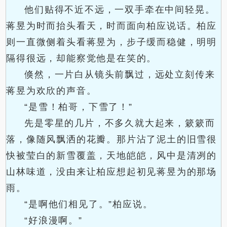
他们贴得不近不远，一双手牵在中间轻晃。
蒋昱为时而抬头看天，时而面向柏应说话。柏应
则一直微侧着头看蒋昱为，步子缓而稳健，明明
隔得很远，却能察觉他是在笑的。
倏然，一片白从镜头前飘过，远处立刻传来
蒋昱为欢欣的声音。
“是雪！柏哥，下雪了！”
先是零星的几片，不多久就大起来，簌簌而
落，像随风飘洒的花瓣。那片沾了泥土的旧雪很
快被莹白的新雪覆盖，天地皑皑，风中是清冽的
山林味道，没由来让柏应想起初见蒋昱为的那场
雨。
“是啊他们相见了。”柏应说。
“好浪漫啊。”