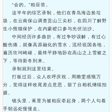
“会的。”柏应答。
这半年的综艺录制，他们在青岛海边捡垃
圾，在云南保山调查贡山三尖杉，在四川了解野
生小熊猫保护，在内蒙磴口参与光伏治沙。
中间经历许多曲折，有过争吵误解，有过心
酸伤痛，就像高原融化的雪水，流经祖国各地，
遍历坎坷崎岖，最终平静地卧在高山之上雪被之
下，等待新冬到来。
录制就到这里结束。
打板过后，众人欢呼庆祝，周瞻雯感慨万
分，觉得这样收尾差点意思，留了台相机继续拍
摄。
镜头里，蒋昱为被柏应牵起身，两个人勾着
手朝远处慢慢走。