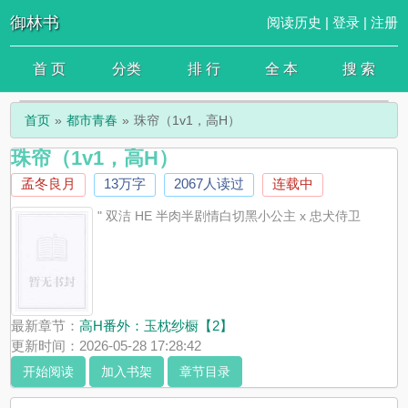
御林书
阅读历史
|
登录
|
注册
首 页
分类
排 行
全 本
搜 索
首页
都市青春
珠帘（1v1，高H）
珠帘（1v1，高H）
孟冬良月
13万字
2067人读过
连载中
" 双洁 HE 半肉半剧情白切黑小公主 x 忠犬侍卫
最新章节：
高H番外：玉枕纱橱【2】
更新时间：2026-05-28 17:28:42
开始阅读
加入书架
章节目录