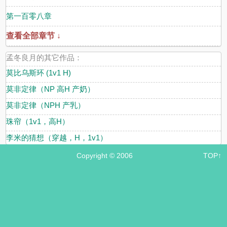
第一百零八章
查看全部章节 ↓
孟冬良月的其它作品：
莫比乌斯环 (1v1 H)
莫非定律（NP 高H 产奶）
莫非定律（NPH 产乳）
珠帘（1v1，高H）
李米的猜想（穿越，H，1v1）
Copyright © 2006
TOP↑