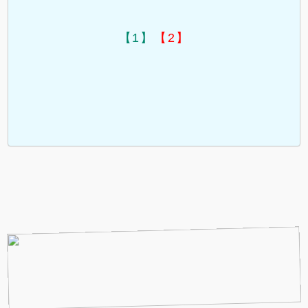
【1】
【2】
.
.