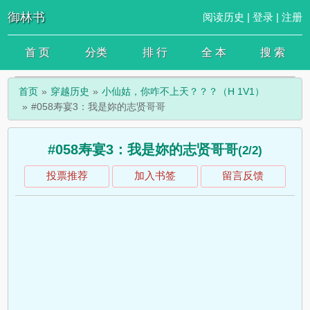
御林书
阅读历史
|
登录
|
注册
首 页
分类
排 行
全 本
搜 索
首页
穿越历史
小仙姑，你咋不上天？？？（H 1V1）
#058寿宴3：我是妳的志贤哥哥
#058寿宴3：我是妳的志贤哥哥
(2/2)
投票推荐
加入书签
留言反馈