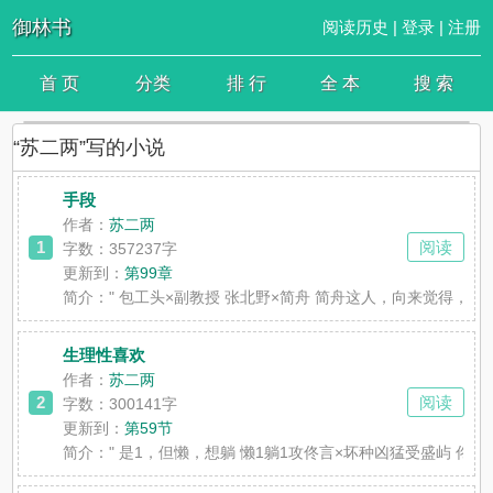
御林书
阅读历史
|
登录
|
注册
首 页
分类
排 行
全 本
搜 索
“苏二两”写的小说
手段
作者：
苏二两
1
阅读
字数：357237字
更新到：
第99章
简介：
" 包工头×副教授 张北野×简舟 简舟这人，向来觉得
生理性喜欢
作者：
苏二两
2
阅读
字数：300141字
更新到：
第59节
简介：
" 是1，但懒，想躺 懒1躺1攻佟言×坏种凶猛受盛屿