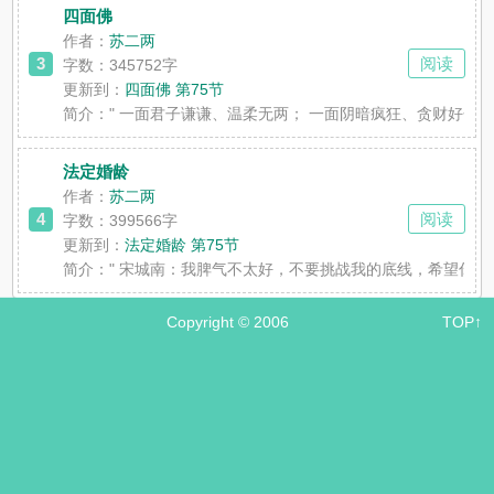
四面佛
作者：
苏二两
3
阅读
字数：345752字
更新到：
四面佛 第75节
简介：
" 一面君子谦谦、温柔无两； 一面阴暗疯狂、贪财好色； 
法定婚龄
作者：
苏二两
4
阅读
字数：399566字
更新到：
法定婚龄 第75节
简介：
" 宋城南：我脾气不太好，不要挑战我的底线，希望你能学
Copyright © 2006
TOP↑